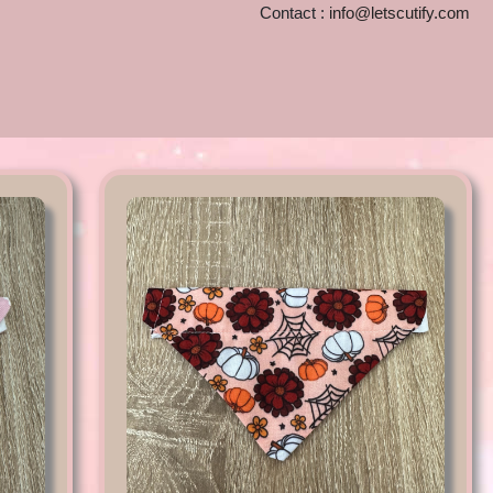
Contact :
info@letscutify.com